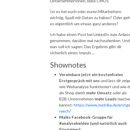
UnternehmerInnen, liebe CMOs.
Ist es bei euch oder euren Mitarbeitern
wichtig, Spaß mit Daten zu haben? Oder ge
es eigentlich um etwas ganz anderes?
Ich habe einen Post bei LinkedIn zum Anlas
genommen, darüber mal nachzudenken. Und
was soll ich sagen: Das Ergebnis gibt dir
sicherlich einen Impuls ...
Shownotes
Vereinbare jetzt ein kostenfreies
Erstgespräch mit uns
und lass dir zeig
wie Webanalyse funktioniert und wie 
als Shop damit
mehr Umsatz
oder als
B2B-Unternehmen
mehr Leads
mache
kannst:
https://www.metrika.de/erstg
raech/
Maiks Facebook-Gruppe für
#analysehelden (und natürlich auch
Einsteiger):