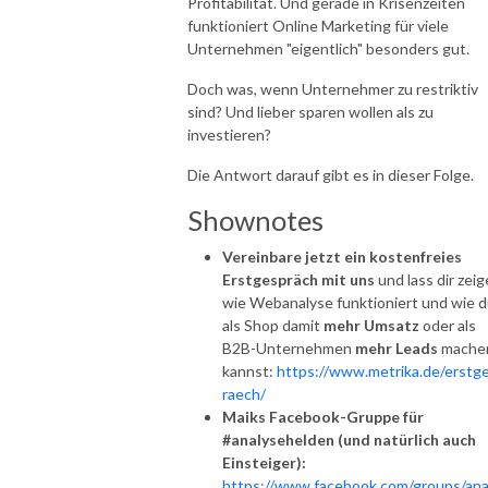
Profitabilität. Und gerade in Krisenzeiten
funktioniert Online Marketing für viele
Unternehmen "eigentlich" besonders gut.
Doch was, wenn Unternehmer zu restriktiv
sind? Und lieber sparen wollen als zu
investieren?
Die Antwort darauf gibt es in dieser Folge.
Shownotes
Vereinbare jetzt ein kostenfreies
Erstgespräch mit uns
und lass dir zeig
wie Webanalyse funktioniert und wie 
als Shop damit
mehr Umsatz
oder als
B2B-Unternehmen
mehr Leads
mache
kannst:
https://www.metrika.de/erstg
raech/
Maiks Facebook-Gruppe für
#analysehelden (und natürlich auch
Einsteiger):
https://www.facebook.com/groups/ana