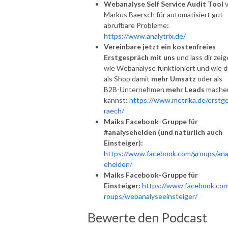
Webanalyse Self Service Audit Tool
v
Markus Baersch für automatisiert gut
abrufbare Probleme
:
https://www.analytrix.de/
Vereinbare jetzt ein kostenfreies
Erstgespräch mit uns
und lass dir zeig
wie Webanalyse funktioniert und wie 
als Shop damit
mehr Umsatz
oder als
B2B-Unternehmen
mehr Leads
mache
kannst:
https://www.metrika.de/erstg
raech/
Maiks Facebook-Gruppe für
#analysehelden (und natürlich auch
Einsteiger):
https://www.facebook.com/groups/ana
ehelden/
Maiks Facebook-Gruppe für
Einsteiger:
https://www.facebook.com
roups/webanalyseeinsteiger/
Bewerte den Podcast