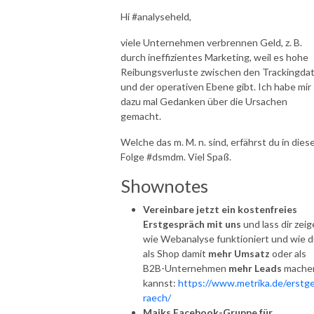
Hi #analyseheld,
viele Unternehmen verbrennen Geld, z. B.
durch ineffizientes Marketing, weil es hohe
Reibungsverluste zwischen den Trackingda
und der operativen Ebene gibt. Ich habe mir
dazu mal Gedanken über die Ursachen
gemacht.
Welche das m. M. n. sind, erfährst du in dies
Folge #dsmdm. Viel Spaß.
Shownotes
Vereinbare jetzt ein kostenfreies
Erstgespräch mit uns
und lass dir zeig
wie Webanalyse funktioniert und wie 
als Shop damit
mehr Umsatz
oder als
B2B-Unternehmen
mehr Leads
mache
kannst:
https://www.metrika.de/erstg
raech/
Maiks Facebook-Gruppe für