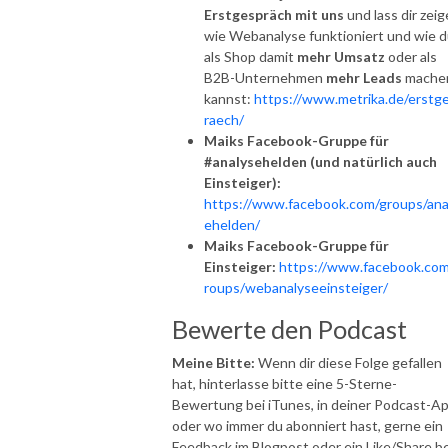
Erstgespräch mit uns
und lass dir zeig
wie Webanalyse funktioniert und wie 
als Shop damit
mehr Umsatz
oder als
B2B-Unternehmen
mehr Leads
mache
kannst:
https://www.metrika.de/erstg
raech/
Maiks Facebook-Gruppe für
#analysehelden (und natürlich auch
Einsteiger):
https://www.facebook.com/groups/ana
ehelden/
Maiks Facebook-Gruppe für
Einsteiger:
https://www.facebook.com
roups/webanalyseeinsteiger/
Bewerte den Podcast
Meine Bitte:
Wenn dir diese Folge gefallen
hat, hinterlasse bitte eine 5-Sterne-
Bewertung bei iTunes, in deiner Podcast-A
oder wo immer du abonniert hast, gerne ein
Feedback im Blogpost oder ein Like/Share be