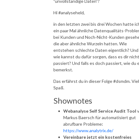
"unvollständige Daten"?
Hi #analyseheld,
in den letzten zwei bis drei Wochen hatte ic
ein paar Mal ähnliche Datenqualitäts-Probl
bei Kunden und Noch-Nicht-Kunden gesehe
die aber ähnliche Wurzeln hatten. Wie
entstehen schlechte Daten eigentlich? Und
wie kannst du dafür sorgen, dass es dir nich
passiert? Und falls es doch passiert, wie du 
bemerkst.
Das erfährst du in dieser Folge #dsmdm. Viel
Spaß.
Shownotes
Webanalyse Self Service Audit Tool
v
Markus Baersch für automatisiert gut
abrufbare Probleme
:
https://www.analytrix.de/
Vereinbare jetzt ein kostenfreies